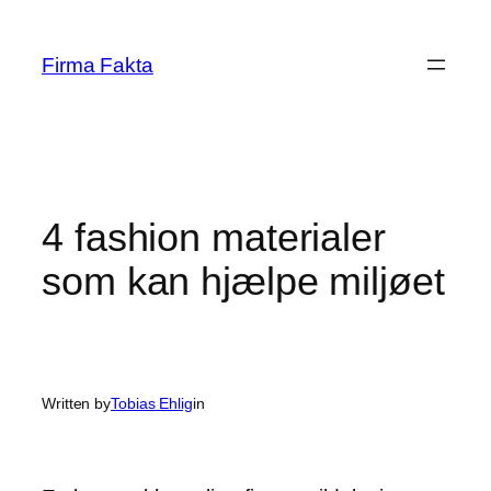
Skip
to
Firma Fakta
content
4 fashion materialer
som kan hjælpe miljøet
Written by
Tobias Ehlig
in