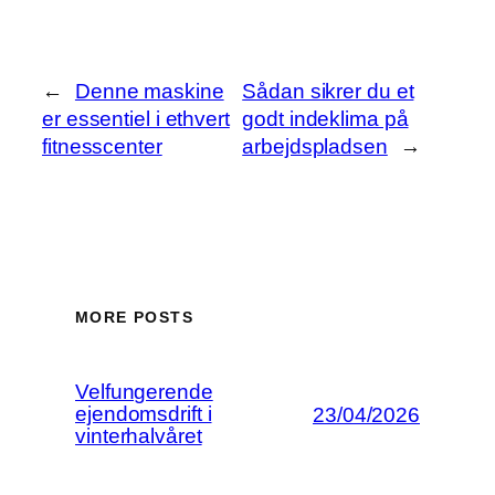
←
Denne maskine
Sådan sikrer du et
er essentiel i ethvert
godt indeklima på
fitnesscenter
arbejdspladsen
→
MORE POSTS
Velfungerende
ejendomsdrift i
23/04/2026
vinterhalvåret