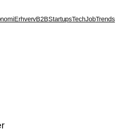
nomi
Erhverv
B2B
Startups
Tech
Job
Trends
er