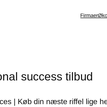
Firmaer
Øko
onal success tilbud
es | Køb din næste riffel lige h