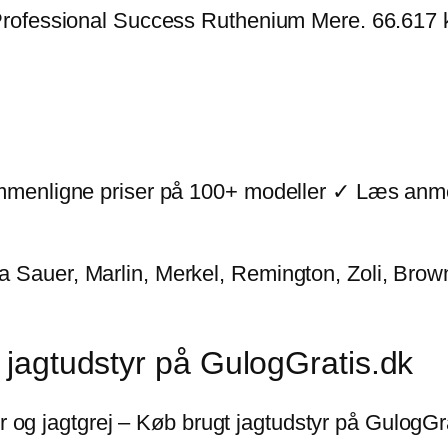
ofessional Success Ruthenium Mere. 66.617 kr.
menligne priser på 100+ modeller ✓ Læs anmel
r fra Sauer, Marlin, Merkel, Remington, Zoli, Br
t jagtudstyr på GulogGratis.dk
yr og jagtgrej – Køb brugt jagtudstyr på GulogGr