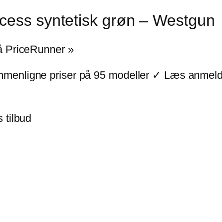
cess syntetisk grøn – Westgun
å PriceRunner »
menligne priser på 95 modeller ✓ Læs anmelde
 tilbud