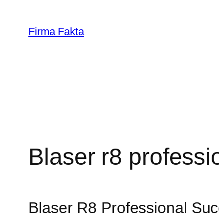
Skip
to
Firma Fakta
content
Blaser r8 professi
Blaser R8 Professional Succ