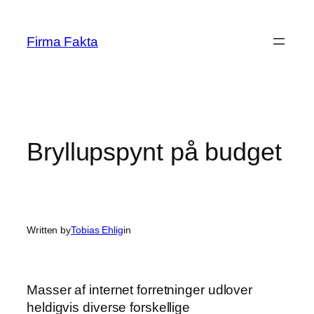
Skip
to
Firma Fakta
content
Bryllupspynt på budget
Written by
Tobias Ehlig
in
Masser af internet forretninger udlover
heldigvis diverse forskellige