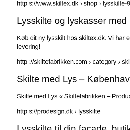
http s://www.skiltex.dk › shop › lysskilte
Lysskilte og lyskasser med
Køb dit ny lysskilt hos skiltex.dk. Vi har 
levering!
http ://skiltefabrikken.com › category › sk
Skilte med Lys – København
Skilte med Lys « Skiltefabrikken – Produce
http s://prodesign.dk › lysskilte
Lysskilte til din facade, but