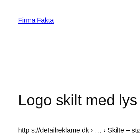
Skip
to
Firma Fakta
content
Logo skilt med lys
http s://detailreklame.dk › … › Skilte – st