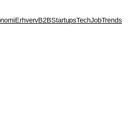
nomi
Erhverv
B2B
Startups
Tech
Job
Trends