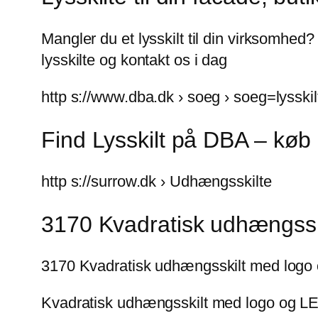
Mangler du et lysskilt til din virksomhe
lysskilte og kontakt os i dag
http s://www.dba.dk › soeg › soeg=lysskil
Find Lysskilt på DBA – køb 
http s://surrow.dk › Udhængsskilte
3170 Kvadratisk udhængssk
3170 Kvadratisk udhængsskilt med logo o
Kvadratisk udhængsskilt med logo og LED ly