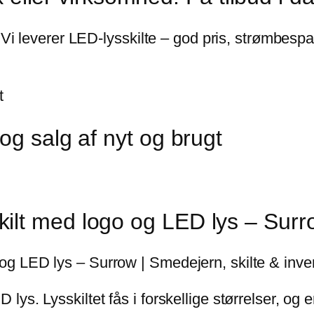
d? Vi leverer LED-lysskilte – god pris, strømbe
t
og salg af nyt og brugt
ilt med logo og LED lys – Surr
g LED lys – Surrow | Smedejern, skilte & inve
s. Lysskiltet fås i forskellige størrelser, og er