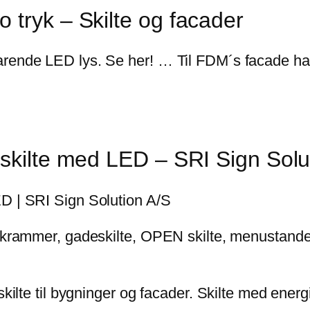
 tryk – Skilte og facader
rende LED lys. Se her! … Til FDM´s facade har v
oskilte med LED – SRI Sign Solu
ED | SRI Sign Solution A/S
likrammer, gadeskilte, OPEN skilte, menustander
oskilte til bygninger og facader. Skilte med ene