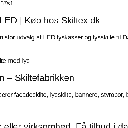
-967s1
 LED | Køb hos Skiltex.dk
en stor udvalg af LED lyskasser og lysskilte til 
ilte-med-lys
 – Skiltefabrikken
rer facadeskilte, lysskilte, bannere, styropor, b
ik eller virksomhed. Få tilbud i d