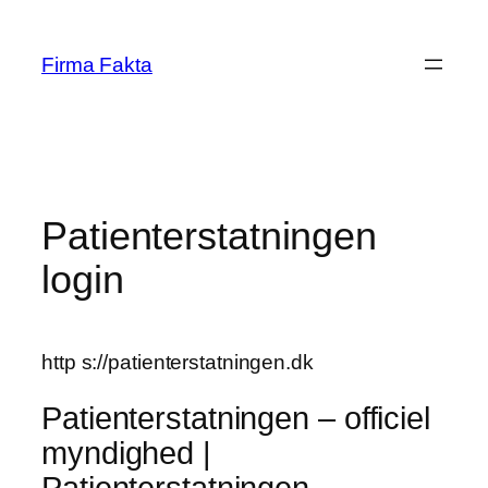
Skip
to
Firma Fakta
content
Patienterstatningen
login
http s://patienterstatningen.dk
Patienterstatningen – officiel
myndighed |